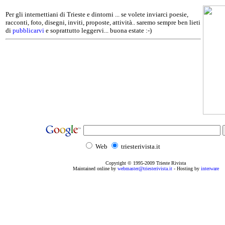
Per gli internettiani di Trieste e dintorni ... se volete inviarci poesie,
racconti, foto, disegni, inviti, proposte, attività.. saremo sempre ben lieti
di
pubblicarvi
e soprattutto leggervi... buona estate :-)
Web
triesterivista.it
Copyright © 1995
-2009
Trieste Rivista
Maintained online by
webmaster@triesterivista.it
- Hosting by
interware