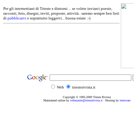
Per gli internettiani di Trieste e dintorni ... se volete inviarci poesie,
racconti, foto, disegni, inviti, proposte, attività.. saremo sempre ben lieti
di
pubblicarvi
e soprattutto leggervi... buona estate :-)
Web
triesterivista.it
Copyright © 1995
-2009
Trieste Rivista
Maintained online by
webmaster@triesterivista.it
- Hosting by
interware