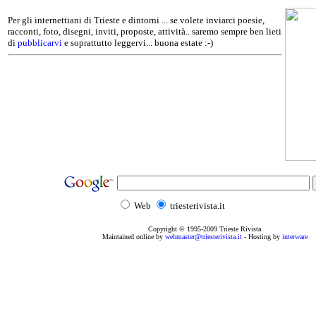
Per gli internettiani di Trieste e dintorni ... se volete inviarci poesie,
racconti, foto, disegni, inviti, proposte, attività.. saremo sempre ben lieti
di
pubblicarvi
e soprattutto leggervi... buona estate :-)
Web
triesterivista.it
Copyright © 1995
-2009
Trieste Rivista
Maintained online by
webmaster@triesterivista.it
- Hosting by
interware