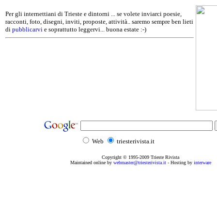
Per gli internettiani di Trieste e dintorni ... se volete inviarci poesie,
racconti, foto, disegni, inviti, proposte, attività.. saremo sempre ben lieti
di
pubblicarvi
e soprattutto leggervi... buona estate :-)
Web
triesterivista.it
Copyright © 1995
-2009
Trieste Rivista
Maintained online by
webmaster@triesterivista.it
- Hosting by
interware