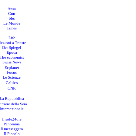
Ansa
Cnn
bbc
Le Monde
Times
Life
lezioni a Trieste
Der Spiegel
Epoca
The economist
Swiss News
Ecplanet
Focus
Le Scienze
Galileo
CNR
La Repubblica
rriere della Sera
I
nternazionale
Il sole24ore
Panorama
Il messaggero
Il Piccolo