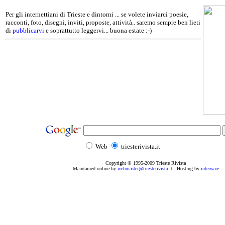
Per gli internettiani di Trieste e dintorni ... se volete inviarci poesie,
racconti, foto, disegni, inviti, proposte, attività.. saremo sempre ben lieti
di
pubblicarvi
e soprattutto leggervi... buona estate :-)
Web
triesterivista.it
Copyright © 1995
-2009
Trieste Rivista
Maintained online by
webmaster@triesterivista.it
- Hosting by
interware