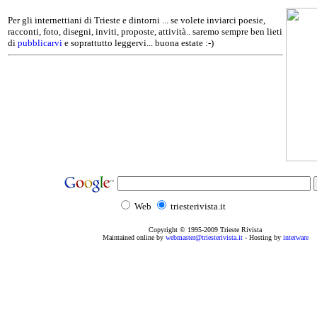
Per gli internettiani di Trieste e dintorni ... se volete inviarci poesie,
racconti, foto, disegni, inviti, proposte, attività.. saremo sempre ben lieti
di
pubblicarvi
e soprattutto leggervi... buona estate :-)
Web
triesterivista.it
Copyright © 1995
-2009
Trieste Rivista
Maintained online by
webmaster@triesterivista.it
- Hosting by
interware