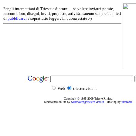
Per gli internettiani di Trieste e dintorni ... se volete inviarci poesie,
racconti, foto, disegni, inviti, proposte, attività.. saremo sempre ben lieti
di
pubblicarvi
e soprattutto leggervi... buona estate :-)
Web
triesterivista.it
Copyright © 1995
-2009
Trieste Rivista
Maintained online by
webmaster@triesterivista.it
- Hosting by
interware