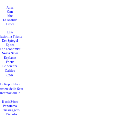
Ansa
Cnn
bbc
Le Monde
Times
Life
lezioni a Trieste
Der Spiegel
Epoca
The economist
Swiss News
Ecplanet
Focus
Le Scienze
Galileo
CNR
La Repubblica
rriere della Sera
I
nternazionale
Il sole24ore
Panorama
Il messaggero
Il Piccolo