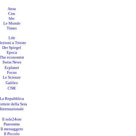
Ansa
Cnn
bbc
Le Monde
Times
Life
lezioni a Trieste
Der Spiegel
Epoca
The economist
Swiss News
Ecplanet
Focus
Le Scienze
Galileo
CNR
La Repubblica
rriere della Sera
I
nternazionale
Il sole24ore
Panorama
Il messaggero
Il Piccolo