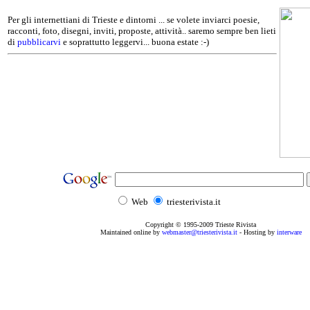
Per gli internettiani di Trieste e dintorni ... se volete inviarci poesie,
racconti, foto, disegni, inviti, proposte, attività.. saremo sempre ben lieti
di
pubblicarvi
e soprattutto leggervi... buona estate :-)
Web
triesterivista.it
Copyright © 1995
-2009
Trieste Rivista
Maintained online by
webmaster@triesterivista.it
- Hosting by
interware