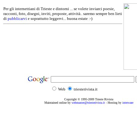
Per gli internettiani di Trieste e dintorni ... se volete inviarci poesie,
racconti, foto, disegni, inviti, proposte, attività.. saremo sempre ben lieti
di
pubblicarvi
e soprattutto leggervi... buona estate :-)
Web
triesterivista.it
Copyright © 1995
-2009
Trieste Rivista
Maintained online by
webmaster@triesterivista.it
- Hosting by
interware