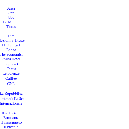
Ansa
Cnn
bbc
Le Monde
Times
Life
lezioni a Trieste
Der Spiegel
Epoca
The economist
Swiss News
Ecplanet
Focus
Le Scienze
Galileo
CNR
La Repubblica
rriere della Sera
I
nternazionale
Il sole24ore
Panorama
Il messaggero
Il Piccolo