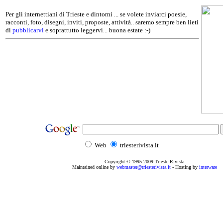
Per gli internettiani di Trieste e dintorni ... se volete inviarci poesie,
racconti, foto, disegni, inviti, proposte, attività.. saremo sempre ben lieti
di
pubblicarvi
e soprattutto leggervi... buona estate :-)
Web
triesterivista.it
Copyright © 1995
-2009
Trieste Rivista
Maintained online by
webmaster@triesterivista.it
- Hosting by
interware