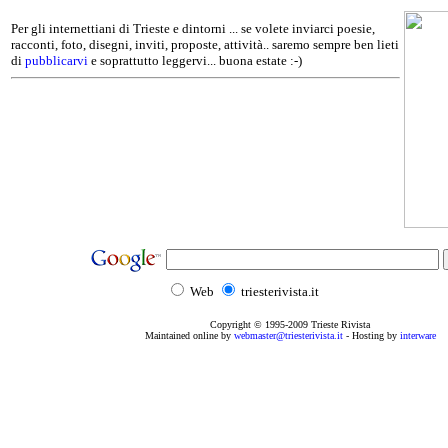
Per gli internettiani di Trieste e dintorni ... se volete inviarci poesie,
racconti, foto, disegni, inviti, proposte, attività.. saremo sempre ben lieti
di
pubblicarvi
e soprattutto leggervi... buona estate :-)
Web
triesterivista.it
Copyright © 1995
-2009
Trieste Rivista
Maintained online by
webmaster@triesterivista.it
- Hosting by
interware