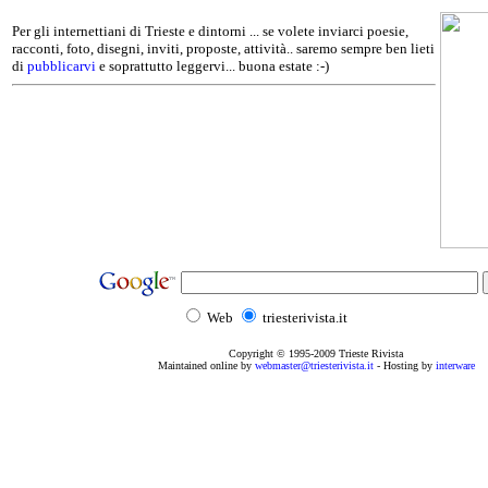
Per gli internettiani di Trieste e dintorni ... se volete inviarci poesie,
racconti, foto, disegni, inviti, proposte, attività.. saremo sempre ben lieti
di
pubblicarvi
e soprattutto leggervi... buona estate :-)
Web
triesterivista.it
Copyright © 1995
-2009
Trieste Rivista
Maintained online by
webmaster@triesterivista.it
- Hosting by
interware