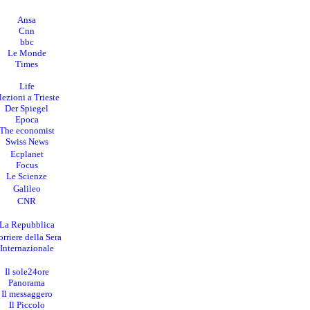
Ansa
Cnn
bbc
Le Monde
Times
Life
lezioni a Trieste
Der Spiegel
Epoca
The economist
Swiss News
Ecplanet
Focus
Le Scienze
Galileo
CNR
La Repubblica
rriere della Sera
I
nternazionale
Il sole24ore
Panorama
Il messaggero
Il Piccolo