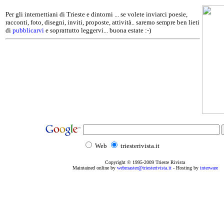
Per gli internettiani di Trieste e dintorni ... se volete inviarci poesie,
racconti, foto, disegni, inviti, proposte, attività.. saremo sempre ben lieti
di
pubblicarvi
e soprattutto leggervi... buona estate :-)
Web
triesterivista.it
Copyright © 1995
-2009
Trieste Rivista
Maintained online by
webmaster@triesterivista.it
- Hosting by
interware