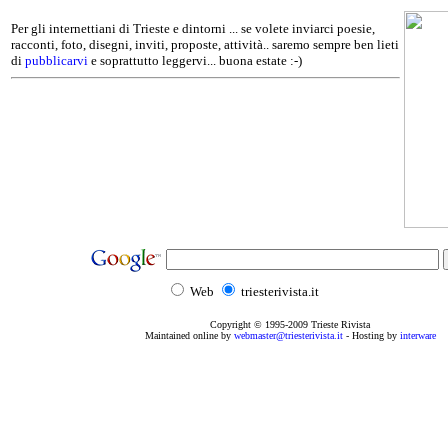
Per gli internettiani di Trieste e dintorni ... se volete inviarci poesie,
racconti, foto, disegni, inviti, proposte, attività.. saremo sempre ben lieti
di
pubblicarvi
e soprattutto leggervi... buona estate :-)
Web
triesterivista.it
Copyright © 1995
-2009
Trieste Rivista
Maintained online by
webmaster@triesterivista.it
- Hosting by
interware