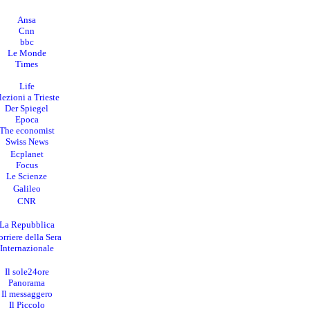
Ansa
Cnn
bbc
Le Monde
Times
Life
lezioni a Trieste
Der Spiegel
Epoca
The economist
Swiss News
Ecplanet
Focus
Le Scienze
Galileo
CNR
La Repubblica
rriere della Sera
I
nternazionale
Il sole24ore
Panorama
Il messaggero
Il Piccolo