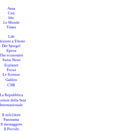
Ansa
Cnn
bbc
Le Monde
Times
Life
lezioni a Trieste
Der Spiegel
Epoca
The economist
Swiss News
Ecplanet
Focus
Le Scienze
Galileo
CNR
La Repubblica
rriere della Sera
I
nternazionale
Il sole24ore
Panorama
Il messaggero
Il Piccolo