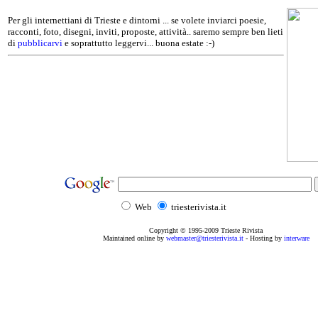
Per gli internettiani di Trieste e dintorni ... se volete inviarci poesie,
racconti, foto, disegni, inviti, proposte, attività.. saremo sempre ben lieti
di
pubblicarvi
e soprattutto leggervi... buona estate :-)
Web
triesterivista.it
Copyright © 1995
-2009
Trieste Rivista
Maintained online by
webmaster@triesterivista.it
- Hosting by
interware