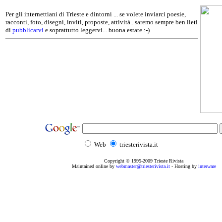
Per gli internettiani di Trieste e dintorni ... se volete inviarci poesie,
racconti, foto, disegni, inviti, proposte, attività.. saremo sempre ben lieti
di
pubblicarvi
e soprattutto leggervi... buona estate :-)
Web
triesterivista.it
Copyright © 1995
-2009
Trieste Rivista
Maintained online by
webmaster@triesterivista.it
- Hosting by
interware