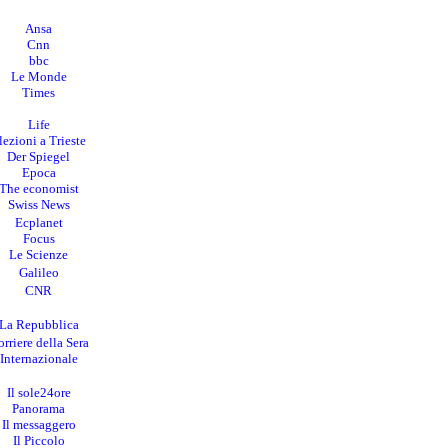
Ansa
Cnn
bbc
Le Monde
Times
Life
lezioni a Trieste
Der Spiegel
Epoca
The economist
Swiss News
Ecplanet
Focus
Le Scienze
Galileo
CNR
La Repubblica
rriere della Sera
I
nternazionale
Il sole24ore
Panorama
Il messaggero
Il Piccolo