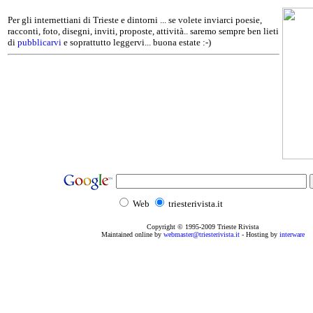
Per gli internettiani di Trieste e dintorni ... se volete inviarci poesie,
racconti, foto, disegni, inviti, proposte, attività.. saremo sempre ben lieti
di
pubblicarvi
e soprattutto leggervi... buona estate :-)
Web
triesterivista.it
Copyright © 1995
-2009
Trieste Rivista
Maintained online by
webmaster@triesterivista.it
- Hosting by
interware