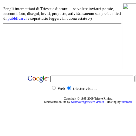
Per gli internettiani di Trieste e dintorni ... se volete inviarci poesie,
racconti, foto, disegni, inviti, proposte, attività.. saremo sempre ben lieti
di
pubblicarvi
e soprattutto leggervi... buona estate :-)
Web
triesterivista.it
Copyright © 1995
-2009
Trieste Rivista
Maintained online by
webmaster@triesterivista.it
- Hosting by
interware