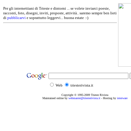
Per gli internettiani di Trieste e dintorni ... se volete inviarci poesie,
racconti, foto, disegni, inviti, proposte, attività.. saremo sempre ben lieti
di
pubblicarvi
e soprattutto leggervi... buona estate :-)
Web
triesterivista.it
Copyright © 1995
-2009
Trieste Rivista
Maintained online by
webmaster@triesterivista.it
- Hosting by
interware