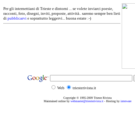
Per gli internettiani di Trieste e dintorni ... se volete inviarci poesie,
racconti, foto, disegni, inviti, proposte, attività.. saremo sempre ben lieti
di
pubblicarvi
e soprattutto leggervi... buona estate :-)
Web
triesterivista.it
Copyright © 1995
-2009
Trieste Rivista
Maintained online by
webmaster@triesterivista.it
- Hosting by
interware