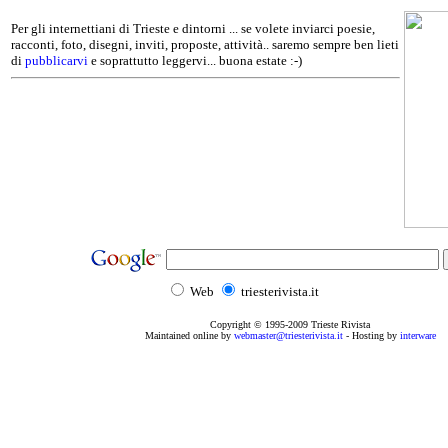
Per gli internettiani di Trieste e dintorni ... se volete inviarci poesie,
racconti, foto, disegni, inviti, proposte, attività.. saremo sempre ben lieti
di
pubblicarvi
e soprattutto leggervi... buona estate :-)
Web
triesterivista.it
Copyright © 1995
-2009
Trieste Rivista
Maintained online by
webmaster@triesterivista.it
- Hosting by
interware