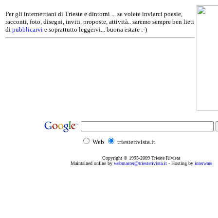
Per gli internettiani di Trieste e dintorni ... se volete inviarci poesie,
racconti, foto, disegni, inviti, proposte, attività.. saremo sempre ben lieti
di
pubblicarvi
e soprattutto leggervi... buona estate :-)
Web
triesterivista.it
Copyright © 1995
-2009
Trieste Rivista
Maintained online by
webmaster@triesterivista.it
- Hosting by
interware