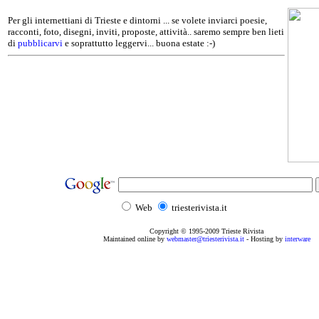
Per gli internettiani di Trieste e dintorni ... se volete inviarci poesie,
racconti, foto, disegni, inviti, proposte, attività.. saremo sempre ben lieti
di
pubblicarvi
e soprattutto leggervi... buona estate :-)
Web
triesterivista.it
Copyright © 1995
-2009
Trieste Rivista
Maintained online by
webmaster@triesterivista.it
- Hosting by
interware