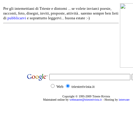
Per gli internettiani di Trieste e dintorni ... se volete inviarci poesie,
racconti, foto, disegni, inviti, proposte, attività.. saremo sempre ben lieti
di
pubblicarvi
e soprattutto leggervi... buona estate :-)
Web
triesterivista.it
Copyright © 1995
-2009
Trieste Rivista
Maintained online by
webmaster@triesterivista.it
- Hosting by
interware