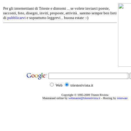
Per gli internettiani di Trieste e dintorni ... se volete inviarci poesie,
racconti, foto, disegni, inviti, proposte, attività.. saremo sempre ben lieti
di
pubblicarvi
e soprattutto leggervi... buona estate :-)
Web
triesterivista.it
Copyright © 1995
-2009
Trieste Rivista
Maintained online by
webmaster@triesterivista.it
- Hosting by
interware