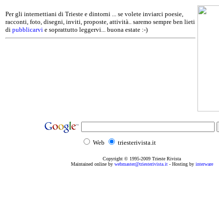
Per gli internettiani di Trieste e dintorni ... se volete inviarci poesie,
racconti, foto, disegni, inviti, proposte, attività.. saremo sempre ben lieti
di
pubblicarvi
e soprattutto leggervi... buona estate :-)
Web
triesterivista.it
Copyright © 1995
-2009
Trieste Rivista
Maintained online by
webmaster@triesterivista.it
- Hosting by
interware