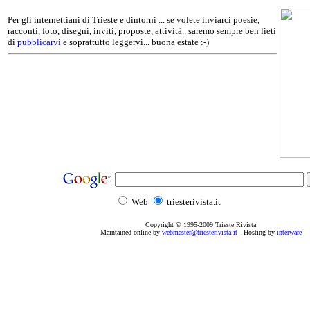
Per gli internettiani di Trieste e dintorni ... se volete inviarci poesie,
racconti, foto, disegni, inviti, proposte, attività.. saremo sempre ben lieti
di
pubblicarvi
e soprattutto leggervi... buona estate :-)
Web
triesterivista.it
Copyright © 1995
-2009
Trieste Rivista
Maintained online by
webmaster@triesterivista.it
- Hosting by
interware