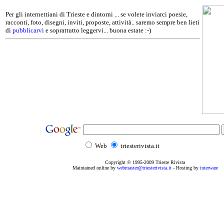
Per gli internettiani di Trieste e dintorni ... se volete inviarci poesie,
racconti, foto, disegni, inviti, proposte, attività.. saremo sempre ben lieti
di
pubblicarvi
e soprattutto leggervi... buona estate :-)
Web
triesterivista.it
Copyright © 1995
-2009
Trieste Rivista
Maintained online by
webmaster@triesterivista.it
- Hosting by
interware