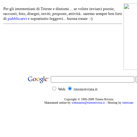
Per gli internettiani di Trieste e dintorni ... se volete inviarci poesie,
racconti, foto, disegni, inviti, proposte, attività.. saremo sempre ben lieti
di
pubblicarvi
e soprattutto leggervi... buona estate :-)
Web
triesterivista.it
Copyright © 1995
-2009
Trieste Rivista
Maintained online by
webmaster@triesterivista.it
- Hosting by
interware