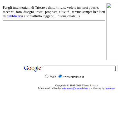
Per gli internettiani di Trieste e dintorni ... se volete inviarci poesie,
racconti, foto, disegni, inviti, proposte, attività.. saremo sempre ben lieti
di
pubblicarvi
e soprattutto leggervi... buona estate :-)
Web
triesterivista.it
Copyright © 1995
-2009
Trieste Rivista
Maintained online by
webmaster@triesterivista.it
- Hosting by
interware