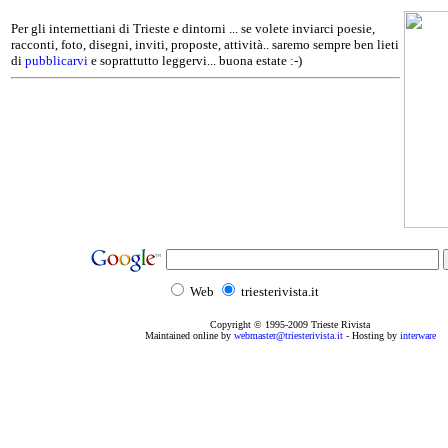
Per gli internettiani di Trieste e dintorni ... se volete inviarci poesie,
racconti, foto, disegni, inviti, proposte, attività.. saremo sempre ben lieti
di
pubblicarvi
e soprattutto leggervi... buona estate :-)
Web
triesterivista.it
Copyright © 1995
-2009
Trieste Rivista
Maintained online by
webmaster@triesterivista.it
- Hosting by
interware