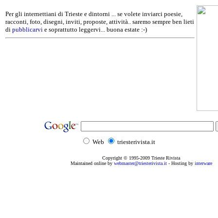
Per gli internettiani di Trieste e dintorni ... se volete inviarci poesie,
racconti, foto, disegni, inviti, proposte, attività.. saremo sempre ben lieti
di
pubblicarvi
e soprattutto leggervi... buona estate :-)
Web
triesterivista.it
Copyright © 1995
-2009
Trieste Rivista
Maintained online by
webmaster@triesterivista.it
- Hosting by
interware