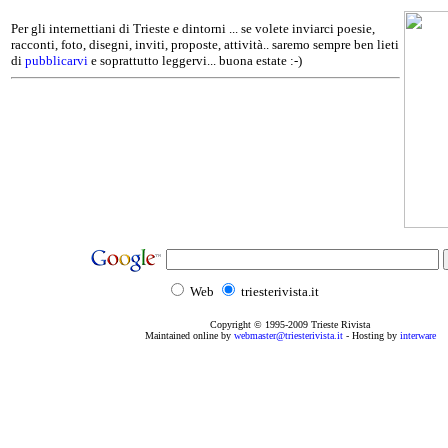
Per gli internettiani di Trieste e dintorni ... se volete inviarci poesie,
racconti, foto, disegni, inviti, proposte, attività.. saremo sempre ben lieti
di
pubblicarvi
e soprattutto leggervi... buona estate :-)
Web
triesterivista.it
Copyright © 1995
-2009
Trieste Rivista
Maintained online by
webmaster@triesterivista.it
- Hosting by
interware