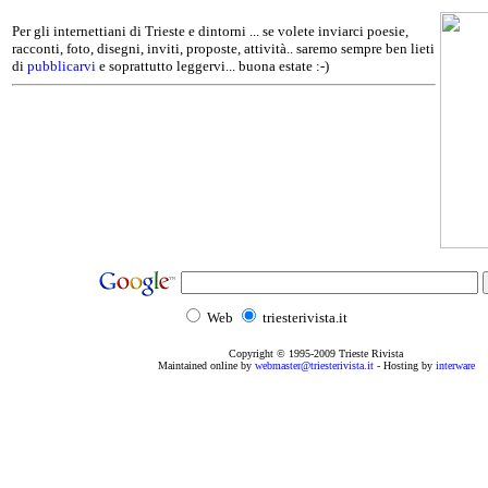
Per gli internettiani di Trieste e dintorni ... se volete inviarci poesie,
racconti, foto, disegni, inviti, proposte, attività.. saremo sempre ben lieti
di
pubblicarvi
e soprattutto leggervi... buona estate :-)
Web
triesterivista.it
Copyright © 1995
-2009
Trieste Rivista
Maintained online by
webmaster@triesterivista.it
- Hosting by
interware