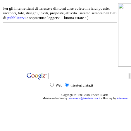
Per gli internettiani di Trieste e dintorni ... se volete inviarci poesie,
racconti, foto, disegni, inviti, proposte, attività.. saremo sempre ben lieti
di
pubblicarvi
e soprattutto leggervi... buona estate :-)
Web
triesterivista.it
Copyright © 1995
-2009
Trieste Rivista
Maintained online by
webmaster@triesterivista.it
- Hosting by
interware