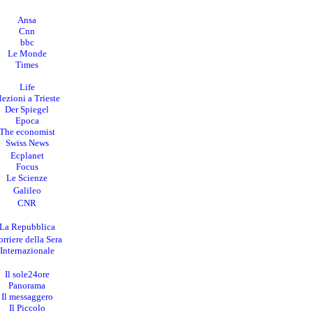
Ansa
Cnn
bbc
Le Monde
Times
Life
lezioni a Trieste
Der Spiegel
Epoca
The economist
Swiss News
Ecplanet
Focus
Le Scienze
Galileo
CNR
La Repubblica
rriere della Sera
I
nternazionale
Il sole24ore
Panorama
Il messaggero
Il Piccolo