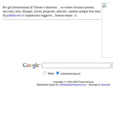
Per gli internettiani di Trieste e dintorni ... se volete inviarci poesie,
racconti, foto, disegni, inviti, proposte, attività.. saremo sempre ben lieti
di
pubblicarvi
e soprattutto leggervi... buona estate :-)
Web
triesterivista.it
Copyright © 1995
-2009
Trieste Rivista
Maintained online by
webmaster@triesterivista.it
- Hosting by
interware